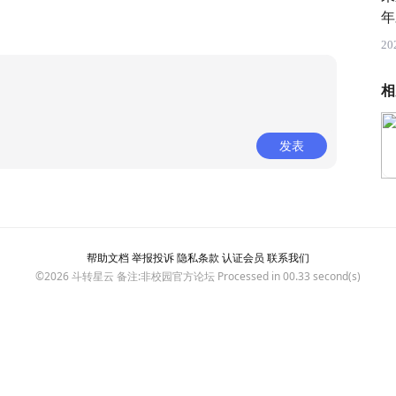
年
20
相
发表
帮助文档
举报投诉
隐私条款
认证会员
联系我们
©2026
斗转星云
备注:非校园官方论坛 Processed in 00.33 second(s)