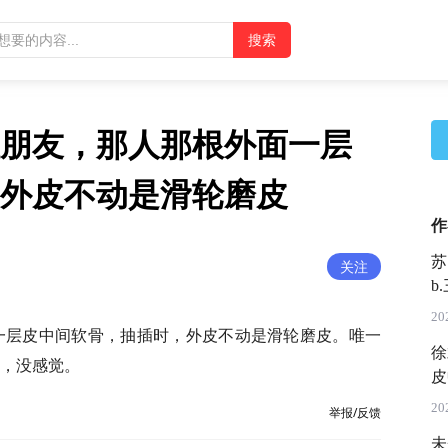
朋友，那人那根外面一层
外皮不动是滑轮磨皮
作
苏
关注
b
20
一层皮中间软骨，抽插时，外皮不动是滑轮磨皮。唯一
徐
，没感觉。
皮
20
举报/反馈
未