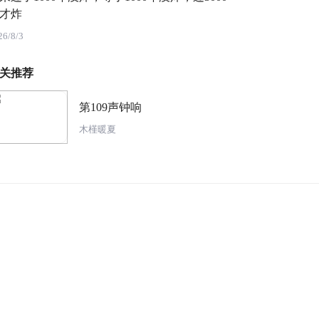
才炸
26/8/3
关推荐
第109声钟响
木槿暖夏