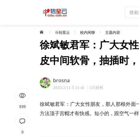
斗转星云
校内闲聊
主题内容
徐斌敏君军：广大女性
皮中间软骨，抽插时，
brosna
2025/2/11 5:11:41
LV.排长
徐斌敏君军：广大女性朋友，那人那根外面
939
方法顶子宫帽才有快感。短小的，跟空气一样
0