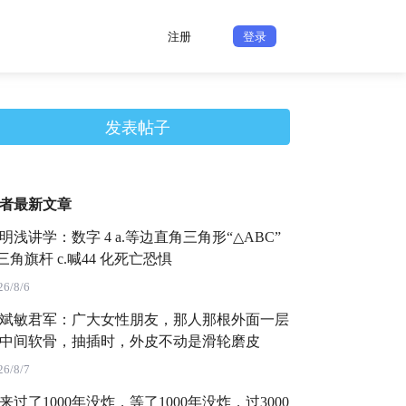
注册
登录
发表帖子
者最新文章
明浅讲学：数字 4 a.等边直角三角形“△ABC”
.三角旗杆 c.喊44 化死亡恐惧
26/8/6
斌敏君军：广大女性朋友，那人那根外面一层
中间软骨，抽插时，外皮不动是滑轮磨皮
26/8/7
来过了1000年没炸，等了1000年没炸，过3000