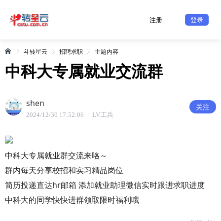
注册
登录
斗转星云
招聘求职
主题内容
中科大专属就业交流群
shen
关注
2024/12/30 17:52:06
LV.工兵
中科大专属就业群交流来咯～
群内每天分享校招和实习精品岗位
简历投递直达hr邮箱 添加就业助理微信实时跟进求职进度
​中科大的同学快快进群领取限时福利哦