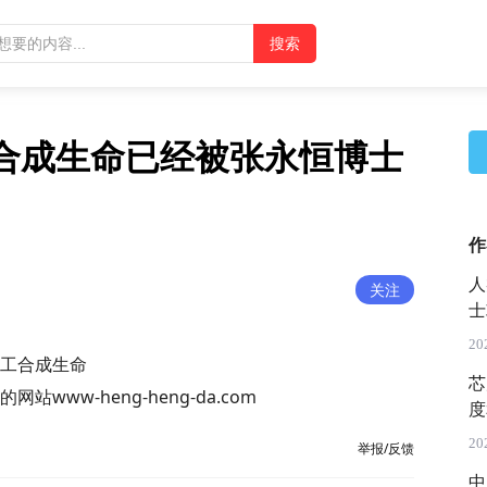
工合成生命已经被张永恒博士
作
人
关注
士
20
工合成生命
芯
ww-heng-heng-da.com
度
20
举报/反馈
中