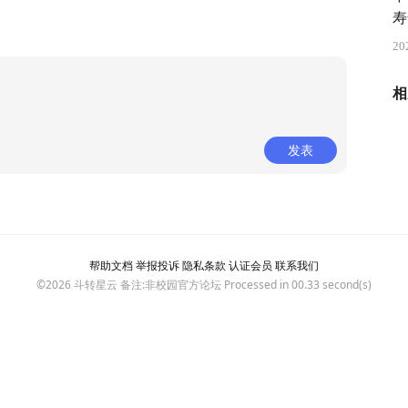
寿
20
相
发表
帮助文档
举报投诉
隐私条款
认证会员
联系我们
©2026
斗转星云
备注:非校园官方论坛 Processed in 00.33 second(s)