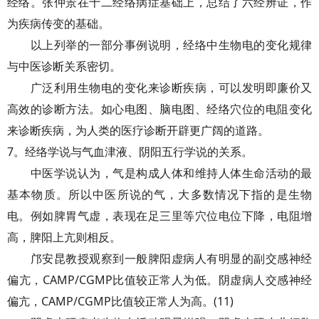
经络。张仲景在十二经络病症基础上，总结了六经辨证，作
为疾病传变的基础。
以上列举的一部分事例说明，经络中生物电的变化规律
与中医诊断关系密切。
广泛利用生物电的变化来诊断疾病，可以发明即廉价又
高效的诊断方法。如心电图、脑电图、经络穴位的电阻变化
来诊断疾病，为人类的医疗诊断开辟更广阔的道路。
7。经络学说与气血津液、阴阳五行学说的关系。
中医学说认为，气是构成人体和维持人体生命活动的最
基本物质。所以中医所说的气，大多数情况下指的是生物
电。例如脾胃气虚，表现在足三里等穴位电位下降，电阻增
高，脾阳上亢则相反。
邝安昆教授观察到一般脾阳虚病人有明显的副交感神经
偏亢，CAMP/CGMP比值较正常人为低。阴虚病人交感神经
偏亢，CAMP/CGMP比值较正常人为高。(11)