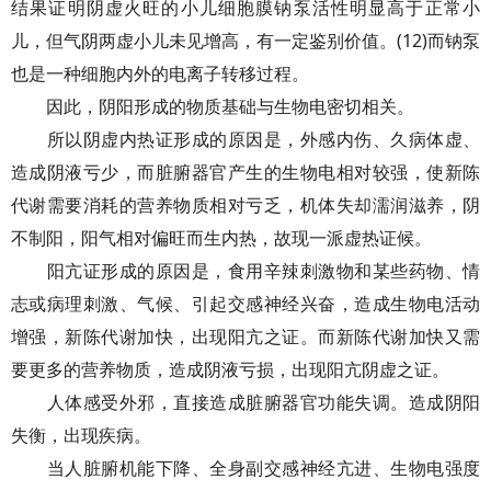
结果证明阴虚火旺的小儿细胞膜钠泵活性明显高于正常小
儿，但气阴两虚小儿未见增高，有一定鉴别价值。(12)而钠泵
也是一种细胞内外的电离子转移过程。
因此，阴阳形成的物质基础与生物电密切相关。
所以阴虚内热证形成的原因是，外感内伤、久病体虚、
造成阴液亏少，而脏腑器官产生的生物电相对较强，使新陈
代谢需要消耗的营养物质相对亏乏，机体失却濡润滋养，阴
不制阳，阳气相对偏旺而生内热，故现一派虚热证候。
阳亢证形成的原因是，食用辛辣刺激物和某些药物、情
志或病理刺激、气候、引起交感神经兴奋，造成生物电活动
增强，新陈代谢加快，出现阳亢之证。而新陈代谢加快又需
要更多的营养物质，造成阴液亏损，出现阳亢阴虚之证。
人体感受外邪，直接造成脏腑器官功能失调。造成阴阳
失衡，出现疾病。
当人脏腑机能下降、全身副交感神经亢进、生物电强度