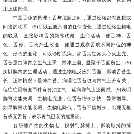
用上述原理。
中医舌诊的原理：舌与脏腑之间，通过经络都有直接或
间接的联系。(9)所以五脏六腑的任何变化，通过经络生物电
的联系，直接影响舌的新陈代谢、生命活动，使舌神、舌
色、舌形、舌态产生改变。如通过观察舌质不同部位的神
色、形态的变化，可以诊断疾病。如舌尖红赤为心火上亢。
舌苔是由脾胃之生气上熏、胃津上潮、凝聚于舌面所生。(9)
所以脾胃的生理活动，通过生物电反应到舌面，影响舌苔生
长，正常情况下是薄白苔。病理性舌苔也与胃气上升有关，
但往往因病变而伴有食浊之气，诸病邪气上泛而成。(9)表明
脾胃功能失调，生物电亢进，使舌苔增长加快，异常增厚。
如果脾胃功能衰竭。生物电降低，舌苔不能增长，出现无根
苔或无舌苔，表示胃气已衰的危重证。
各脏腑产生的生物电，投射到脉搏上，影响脉搏的博