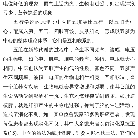
电位降低的现象。而气上逆为火，生物电过强，则出现津液
亏少，营养缺乏的现象。
五行学说的原理：中医把五脏类比五行，以五脏为中
心，配属六腑、五官、四肢百骸、皮肤肌肉，形成以五脏为
中心的整体理论体系。它们是互相联系的。
五脏在新陈代谢的过程中，产生不同频率、波幅、电压
的生物电，如心电、肌电、脑电的频率、波幅、电压就大不
相同。中医也认为五脏产生的气的性质、颜色不同。五脏产
生不同频率、波幅、电压的生物电相生相克，互相影响，当
一个脏器有疾病，生物电就会异常增强和减弱，使其它脏的
生命活动受到影响和干扰，生克剩侮规律受到破坏。如肝逆
横脾，就是肝脏产生的生物电过强，抑制了脾的生理活动，
造成了消化不良。如：某单位曾观察30多例肝癌患者，发现
每位患者都出现消化不良，其中大多数患者以前消化系统正
常(13)。中医的治法为疏肝健脾，针灸为抑木扶土法。它们的