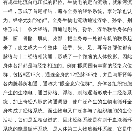
有规律地流向电压低的部位。生物电的定向流动，就象河流
一样，形成了首尾相结，遍布全身的经络系统。李时珍也认
为。经络尤如"沟渚"。全身生物电流动通过浮络、孙络、别
络形成十二条大经络。再通过别络、孙络、浮络联络身体的
脏、腑、骨骼、肌肉、皮部，把全身每一处都有机的联系起
来了，使之成为一个整体，连手、头、足、耳等各部位都有
脉络与十二经络相沟通，形成了一个微缩的人体投影。因此
身体各部都是与经络相连的。例如:眼周围有丰富的经络穴位
群，包括8区13穴，通连全身的12经脉365络，并且与肝肾等
各内脏器所相通，通称为"眼全息穴位群"。身体各组织细胞
产生的生物电，通过孙络、浮络、别络逐渐形成十二经络系
统，加上奇经八脉的沟通调摄，使广泛产生的生物电循环全
身构成了经络系统。而生物电又广泛参与了组织细胞的生命
活动，它们是互相促进的。因此经络系统是有别于血液循环
系统的能量循环系统，是人体第二大物质循环系统。它是中