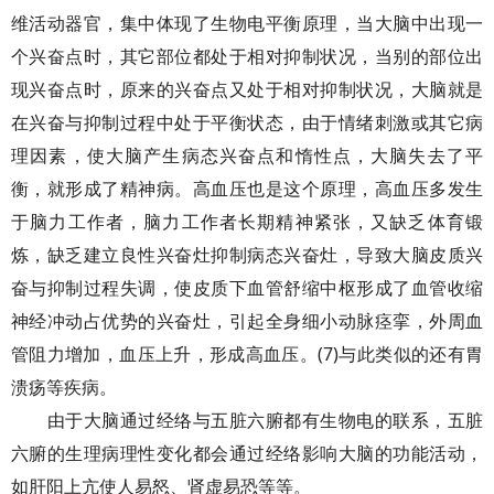
维活动器官，集中体现了生物电平衡原理，当大脑中出现一
个兴奋点时，其它部位都处于相对抑制状况，当别的部位出
现兴奋点时，原来的兴奋点又处于相对抑制状况，大脑就是
在兴奋与抑制过程中处于平衡状态，由于情绪刺激或其它病
理因素，使大脑产生病态兴奋点和惰性点，大脑失去了平
衡，就形成了精神病。高血压也是这个原理，高血压多发生
于脑力工作者，脑力工作者长期精神紧张，又缺乏体育锻
炼，缺乏建立良性兴奋灶抑制病态兴奋灶，导致大脑皮质兴
奋与抑制过程失调，使皮质下血管舒缩中枢形成了血管收缩
神经冲动占优势的兴奋灶，引起全身细小动脉痉挛，外周血
管阻力增加，血压上升，形成高血压。(7)与此类似的还有胃
溃疡等疾病。
由于大脑通过经络与五脏六腑都有生物电的联系，五脏
六腑的生理病理性变化都会通过经络影响大脑的功能活动，
如肝阳上亢使人易怒、肾虚易恐等等。