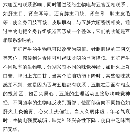
六腑互相联系影响，同时通过经络生物电与五官互相联系，
如肝主目、肾主耳等。还有脾主四肢、肾主骨、肺主皮毛
等，使全身四肢百骸、皮肤肌肉，与五脏六腑密切相关。通
过生物电把全身各组织器官形成一个整体，它们的功能是互
相联系影响的。
五脏产生的生物电可以改变为阈值。针刺脾经的三阴交
等穴位，感传到达舌即可引起味觉阈的显著降低。五脏产生
不同频率的生物电，分别兴奋不同的味觉神经，如肝火上炎
口苦、脾阳上亢口甘，当某个脏腑功能下降时，某些滋味就
感觉不到。这是因为舌与五脏都有联系，五脏在舌面有相应
的投射区，如舌尖属心，五脏的生理活动直接影响味觉神
经。不同频率的生物电反映到面部，使面部偏向不同颜色如
肝火上炎偏青、心火上炎偏红。当人久病体虚，年老气衰
时，生物电强度减弱，味觉神经兴奋性下降，使口中乏味面
部无华。