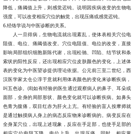
降低，痛阈值上升，则感觉迟钝。说明因疾病改变的生物电
强度，可以改变相应穴位的触觉，出现压痛或感觉迟钝。
6.经络学说与中医诊断的关系。
人一旦得病，生物电流就出现紊乱，使体表相关穴位电
阻值、电位、痛阈值改变。穴位电阻值、电位的改变，直接
影响局部组织细胞新陈代谢，出现松驰、凹陷、结节状和条
索状的阳性反应，还出现相应穴位皮肤颜色的变化，上述体
表的变化为中医望诊提供理论依据。公元前三至二世纪，西
汉医学家太仓公淳于意就利用体表颜色的变化来诊断疾病，
叫五色诊。(8)如有经验的医生通过观察病人的鼻子、耳朵或
面部，全身的局部形状、颜色变化就可以诊断疾病。如鼻头
色青为腹痛，双目红赤为肝火上亢。有经验的盲人按摩师就
是通过触摸病人身上的病态反应物来诊断病的。病变反应在
全身某穴位，出现上述现象，反应在手足部，也使手足部的
相应穴位电阻下降、电位上升，出现压痛，同时，相应掌