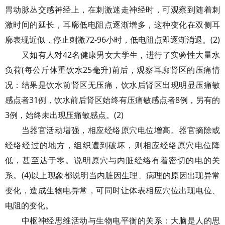
胃动脉丛交感神经上，在刺激迷走神经时，可观察到随着刺
激时间的延长，耳廓低电阻点逐渐增多，这种变化在双侧耳
廓表现近似，停止刺激72-96小时，低电阻点即逐渐消退。(2)
又如有人对42名健康男女大学生，进行了实验性大量水
负荷(每公斤体重饮水25毫升)前后，观察耳廓肾区的压痛情
况：结果是饮水前肾区无压痛，饮水后肾区出现明显压痛敏
感点者31例，饮水前后肾区始终有压痛敏感点者8例，另有的
3例，始终未出现压痛敏感点。(2)
当器官活动增强，相应经络原穴电位增高。器官摘除或
经络经过的地方，组织遭到破坏，则相应经络原穴电位降
低，甚至达于零。说明原穴与内脏经络有着密切的电的关
系。(4)以上现象都说明当内脏因生理、病理的原因出现异常
变化，造成生物电异常，可同时让体表相应穴位出现电位、
电阻的变化。
中枢神经思维活动与生物电平衡的关系：大脑是人的思