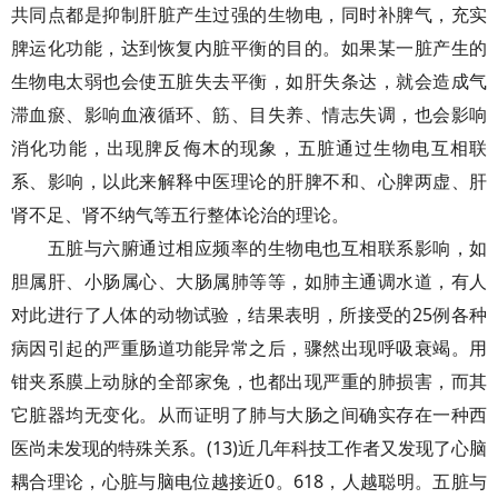
共同点都是抑制肝脏产生过强的生物电，同时补脾气，充实
脾运化功能，达到恢复内脏平衡的目的。如果某一脏产生的
生物电太弱也会使五脏失去平衡，如肝失条达，就会造成气
滞血瘀、影响血液循环、筋、目失养、情志失调，也会影响
消化功能，出现脾反侮木的现象，五脏通过生物电互相联
系、影响，以此来解释中医理论的肝脾不和、心脾两虚、肝
肾不足、肾不纳气等五行整体论治的理论。
五脏与六腑通过相应频率的生物电也互相联系影响，如
胆属肝、小肠属心、大肠属肺等等，如肺主通调水道，有人
对此进行了人体的动物试验，结果表明，所接受的25例各种
病因引起的严重肠道功能异常之后，骤然出现呼吸衰竭。用
钳夹系膜上动脉的全部家兔，也都出现严重的肺损害，而其
它脏器均无变化。从而证明了肺与大肠之间确实存在一种西
医尚未发现的特殊关系。(13)近几年科技工作者又发现了心脑
耦合理论，心脏与脑电位越接近0。618，人越聪明。五脏与