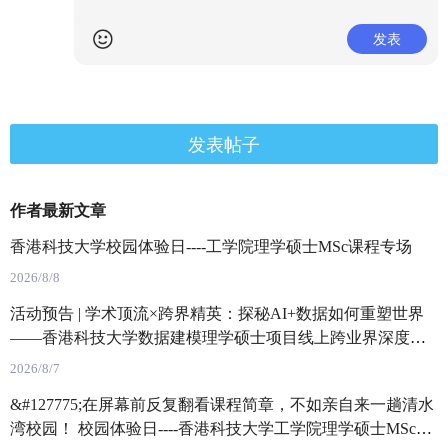
发表
发表帖子
作者最新文章
香港科技大学校园体验日----工学院理学硕士MSc课程专场
2026/8/8
活动预告 | 学术顶流×跨界精英：探秘AI+数据如何重塑世界
——香港科技大学数据建模理学硕士项目线上跨业界深度对
话 (暨DDM项目介绍)
2026/8/7
&#127775;在屏幕前反复翻看课程简章，不如亲自来一趟清水
湾校园！ 校园体验日----香港科技大学工学院理学硕士MSc课